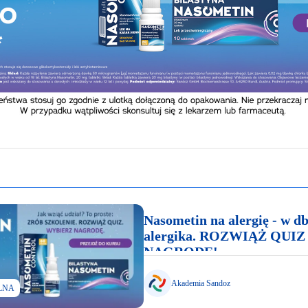
Nasometin na alergię - w db
alergika. ROZWIĄŻ QUIZ
NAGRODĘ!
Akademia Sandoz
LNA