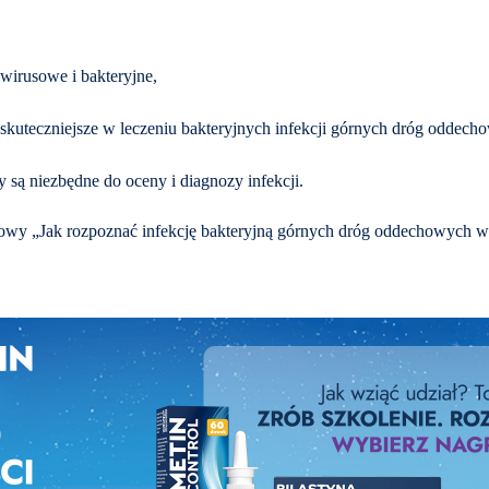
 wirusowe i bakteryjne,
ajskuteczniejsze w leczeniu bakteryjnych infekcji górnych dróg oddech
y są niezbędne do oceny i diagnozy infekcji.
kowy „Jak rozpoznać infekcję bakteryjną górnych dróg oddechowych 