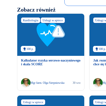
Zobacz również
Kardiologia
Usługi w aptece
Usługi w
100 p.
100 p.
Kalkulator ryzyka sercowo-naczyniowego
Jak rozm
i skala SCORE
chce się 
Mgr farm. Olga Sierpniowska
30 wrz
Mg
Usługi w aptece
Usługi w