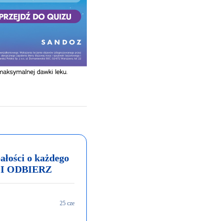
ałości o każdego
 I ODBIERZ
25 cze