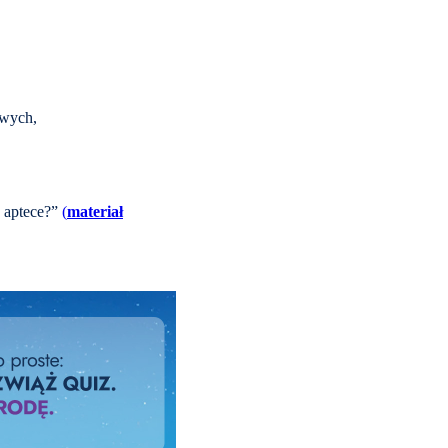
owych,
w aptece?”
(
materiał