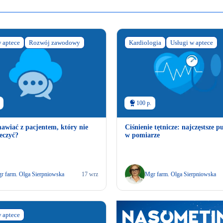
 aptece
Rozwój zawodowy
Kardiologia
Usługi w aptece
100 p.
awiać z pacjentem, który nie
Ciśnienie tętnicze: najczęstsze p
leczyć?
w pomiarze
r farm. Olga Sierpniowska
17 wrz
Mgr farm. Olga Sierpniowska
 aptece