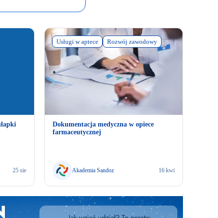
Usługi w aptece
Rozwój zawodowy
ułapki
Dokumentacja medyczna w opiece
farmaceutycznej
25 sie
Akademia Sandoz
16 kwi