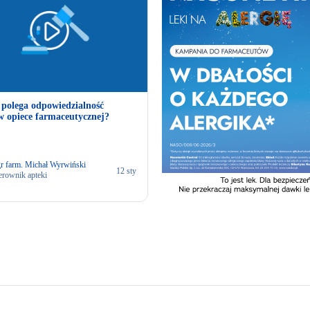
polega odpowiedzialność
 opiece farmaceutycznej?
r farm. Michał Wyrwiński
12 sty
erownik apteki