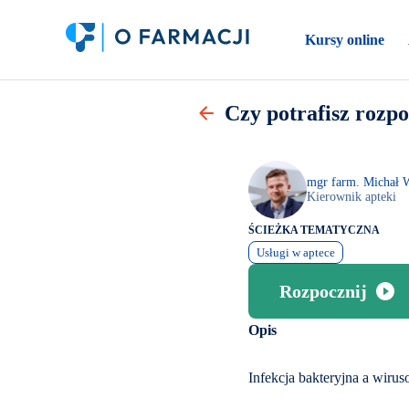
Kursy online
Czy potrafisz rozp
mgr farm. Michał 
Kierownik apteki
ŚCIEŻKA TEMATYCZNA
Usługi w aptece
Rozpocznij
Opis
Infekcja bakteryjna a wirus