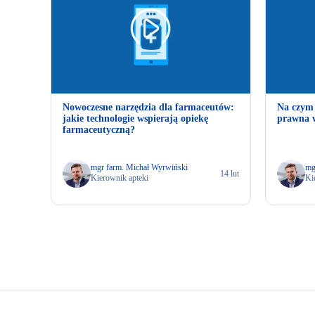
Nowoczesne narzędzia dla farmaceutów:
Na czym 
jakie technologie wspierają opiekę
prawna w
farmaceutyczną?
mgr farm. Michał Wyrwiński
mg
14 lut
Kierownik apteki
Ki